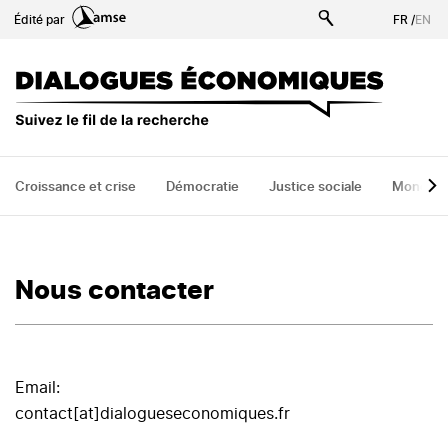
Aller
Édité par
FR
/
EN
au
contenu
principal
Croissance et crise
Démocratie
Justice sociale
Monde
Nous contacter
Email:
contact[at]dialogueseconomiques.fr