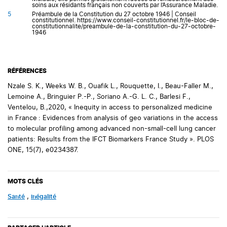
soins aux résidants français non couverts par l’Assurance Maladie.
5
Préambule de la Constitution du 27 octobre 1946 | Conseil
constitutionnel. https://www.conseil-constitutionnel.fr/le-bloc-de-
constitutionnalite/preambule-de-la-constitution-du-27-octobre-
1946
RÉFÉRENCES
Nzale S. K., Weeks W. B., Ouafik L., Rouquette, I., Beau-Faller M.,
Lemoine A., Bringuier P.-P., Soriano A.-G. L. C., Barlesi F.,
Ventelou, B.,2020, « Inequity in access to personalized medicine
in France : Evidences from analysis of geo variations in the access
to molecular profiling among advanced non-small-cell lung cancer
patients: Results from the IFCT Biomarkers France Study ». PLOS
ONE, 15(7), e0234387.
MOTS CLÉS
Santé
,
inégalité