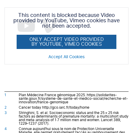
This content is blocked because Video
provided by YouTube, Vimeo cookies have
not been accepted.
ONLY ACCEPT VIDEO PROVIDED
BY YOUTUBE, VIMEO COOKIES
Accept All Cookies
1
Plan Médecine France génomique 2025. https://solidarites-
sante.gouv.fr/systeme-de-sante-et-medico-social/recherche-et-
innovation/france-genomique
2
Cancer today http://gco.iarc.fr/today/home
3
Stringhini, S. et al. Socioeconomic status and the 25 × 25 risk
factors as determinants of premature mortality: a multicohort study
and meta-analysis of 1·7 million men and women. Lancet 389,
1229–1237 (2017).
4
Connue aujourd’hui sous le nom de Protection Universelle
Maladie, elle permet gratuitement l’accès au remboursement des