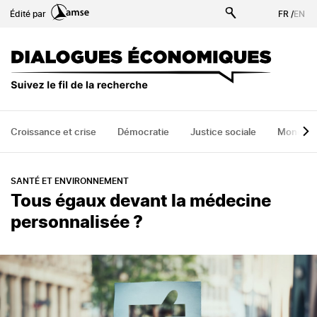
Aller
Édité par
FR
/
EN
au
contenu
principal
Croissance et crise
Démocratie
Justice sociale
Monde
SANTÉ ET ENVIRONNEMENT
Tous égaux devant la médecine
personnalisée ?