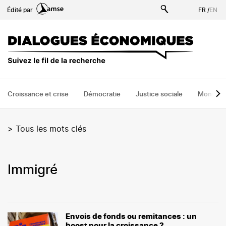
Aller
Édité par
FR
/
EN
au
contenu
principal
Croissance et crise
Démocratie
Justice sociale
Monde
>
Tous les mots clés
immigré
Envois de fonds ou remitances : un
boost pour la croissance ?